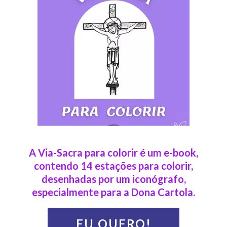
A Via-Sacra para colorir é um e-book,
contendo 14 estações para colorir,
desenhadas por um iconógrafo,
especialmente para a Dona Cartola.
EU QUERO!