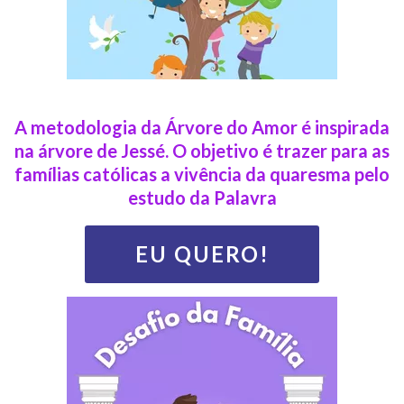
A metodologia da Árvore do Amor é inspirada
na árvore de Jessé. O objetivo é trazer para as
famílias católicas a vivência da quaresma pelo
estudo da Palavra
EU QUERO!