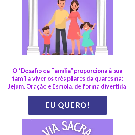
O “Desafio da Família” proporciona à sua
família viver os três pilares da quaresma:
Jejum, Oração e Esmola, de forma divertida.
EU QUERO!